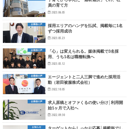
員の育て方
2023.06.05
企業様の声
採用エリアのハンデを払拭、掲載毎に1名
ずつ採用成功
2023.05.23
企業様の声
「心」は変えられる。媒体掲載で3名採
用、うち1名は職種転換へ
2023.05.12
企業様の声
エージェントと二人三脚で進めた採用活
動（岩田被服株式会社）
2022.10.05
企業様の声
求人原稿とオファくるの使い分け│利用開
始1ヶ月で入社へ
2022.09.30
お知らせ
ターゲットからしっかり応募│掲載毎でし