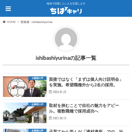
地域で活躍したい人を応援します
HOME
投稿者 : ishibashiyurina
ishibashiyurina
企業様の声
面接ではなく「まずは個人向け説明会」
を実施。希望職種外から2名の採用。
2024.01.25
企業様の声
取材を挟むことで自社の魅力をアピー
ル。複数職種で採用成功へ
2023.06.13
企業様の声
子育てから学んだ「適材適所」での、社