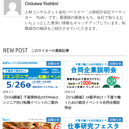
Ookawa Yoshimi
人材コンサルタント会社パートナー「人材紹介会社マーケッ
ター Yoshi」です。看護師の家族をもち、会社で知りえな
いちょっとした奥深い情報もキャッチアップしています。転
職成功の秘訣をご紹介させていただきます。
NEW POST
このライターの最新記事
お知らせ
お知らせ
2018.5.1
2018.4.4
【5/26開催】千葉県特化のIT/Webエ
【5/16開催】19新卒向け！千葉で働
ンジニア向け転職イベントのご案内
くための就活イベント☆合同企業説
明会
お知らせ
お知らせ