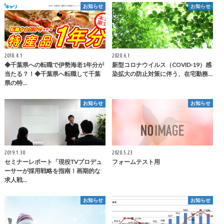
お知らせ
お知らせ
2018.4.1
2020.6.1
◆千葉県への転職で伊勢海老1年分が
新型コロナウイルス（COVID-19）感
当たる？！◆千葉県へ転職して千葉
染拡大の防止対策に伴う、在宅勤務…
県の特…
お知らせ
お知らせ
2019.1.30
2020.5.23
セミナーレポート「現役TVプロデュ
フォームテスト用
ーサーが採用戦略を指南！画期的な
求人戦…
お知らせ
お知らせ