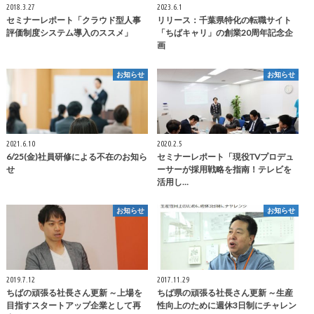
2018.3.27
2023.6.1
セミナーレポート「クラウド型人事
リリース：千葉県特化の転職サイト
評価制度システム導入のススメ」
「ちばキャリ」の創業20周年記念企
画
お知らせ
お知らせ
2021.6.10
2020.2.5
6/25(金)社員研修による不在のお知ら
セミナーレポート「現役TVプロデュ
せ
ーサーが採用戦略を指南！テレビを
活用し…
お知らせ
お知らせ
2019.7.12
2017.11.29
ちばの頑張る社長さん更新 ～上場を
ちば県の頑張る社長さん更新 ～生産
目指すスタートアップ企業として再
性向上のために週休3日制にチャレン