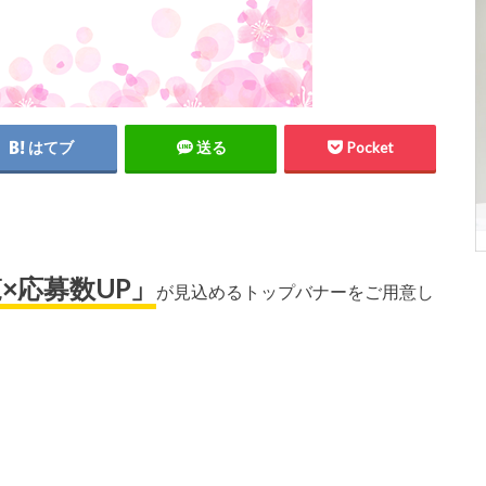
はてブ
送る
Pocket
」
×応募数UP」
が見込めるトップバナーをご用意し