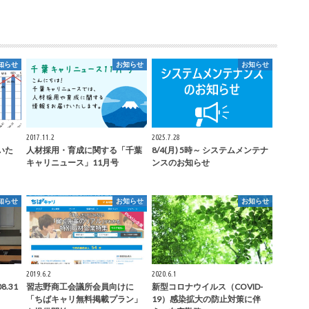
知らせ
お知らせ
お知らせ
2017.11.2
2025.7.28
いた
人材採用・育成に関する「千葉
8/4(月) 5時～ システムメンテナ
キャリニュース」11月号
ンスのお知らせ
知らせ
お知らせ
お知らせ
2019.6.2
2020.6.1
.31
習志野商工会議所会員向けに
新型コロナウイルス（COVID-
「ちばキャリ無料掲載プラン」
19）感染拡大の防止対策に伴