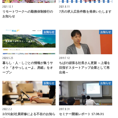
2021.12.1
2021.8.11
リモートワークへの勤務体制移行の
7月の求人広告件数を発表いたします
お知らせ
お知らせ
お知らせ
2020.5.25
2019.7.12
暮らし・人・しごとの情報が集うサ
ちばの頑張る社長さん更新 ～上場を
イト「きやっしぇーよ、房総」をオ
目指すスタートアップ企業として再
ープン
出発～
お知らせ
お知らせ
2022.2.2
2017.8.31
2/25(金)社員研修による不在のお知ら
セミナー開催レポート 17.08.31